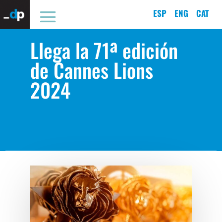
ESP
ENG
CAT
Llega la 71ª edición
de Cannes Lions
2024