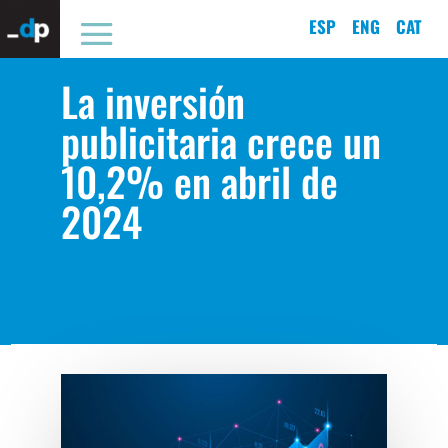
ESP
ENG
CAT
La inversión
publicitaria crece un
10,2% en abril de
2024