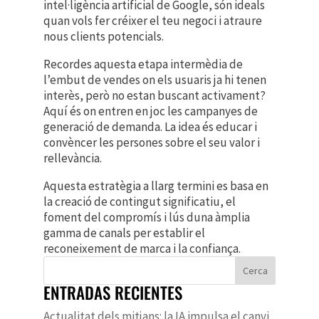
intel·ligència artificial de Google, són ideals
quan vols fer créixer el teu negoci i atraure
nous clients potencials.
Recordes aquesta etapa intermèdia de
l’embut de vendes on els usuaris ja hi tenen
interès, però no estan buscant activament?
Aquí és on entren en joc les campanyes de
generació de demanda. La idea és educar i
convèncer les persones sobre el seu valor i
rellevància.
Aquesta estratègia a llarg termini es basa en
la creació de contingut significatiu, el
foment del compromís i lús duna àmplia
gamma de canals per establir el
reconeixement de marca i la confiança.
Cerca
ENTRADAS RECIENTES
Actualitat dels mitjans: la IA impulsa el canvi,