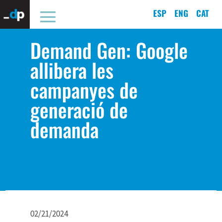
ESP
ENG
CAT
Demand Gen: Google
allibera les
campanyes de
generació de
demanda
02/21/2024