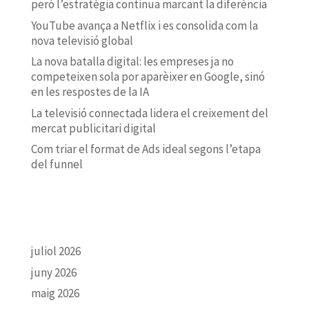
però l’estratègia continua marcant la diferència
YouTube avança a Netflix i es consolida com la
nova televisió global
La nova batalla digital: les empreses ja no
competeixen sola por aparèixer en Google, sinó
en les respostes de la IA
La televisió connectada lidera el creixement del
mercat publicitari digital
Com triar el format de Ads ideal segons l’etapa
del funnel
ARCHIVO
juliol 2026
juny 2026
maig 2026