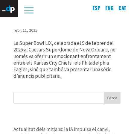
ESP
ENG
CAT
Carcallades, emoció i famosos en tutiplè: els millors
espots de la Super Bowl 2025
febr. 11, 2025
La Super Bowl LIX, celebrada el 9 de febrer del
2025 al Caesars Superdome de Nova Orleans, no
només va oferir un emocionant enfrontament
entre els Kansas City Chiefs i els Philadelphia
Eagles, sinó que també va presentar una sèrie
d’anuncis publicitaris...
Cerca
ENTRADAS RECIENTES
Actualitat dels mitjans: la IA impulsa el canvi,